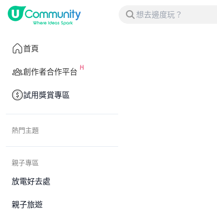
首頁
創作者合作平台
試用獎賞專區
熱門主題
親子專區
放電好去處
親子旅遊