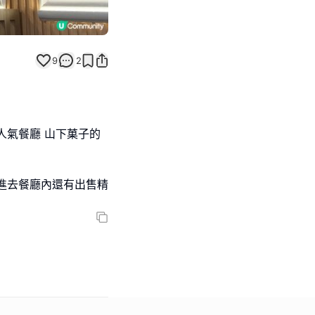
9
2
人氣餐廳 山下菓子的
進去餐廳內還有出售精