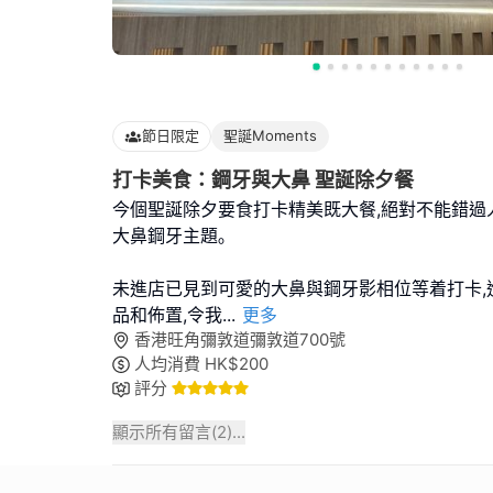
節日限定
聖誕Moments
打卡美食：鋼牙與大鼻 聖誕除夕餐
今個聖誕除夕要食打卡精美既大餐,絕對不能錯過
大鼻鋼牙主題｡
未進店已見到可愛的大鼻與鋼牙影相位等着打卡,
品和佈置,令我
...
更多
香港旺角彌敦道彌敦道700號
人均消費
HK$
200
評分
顯示所有留言(
2
)...