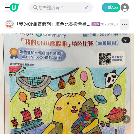
下載App
「我的Chill賞假期」填色比賽投票進行中✅
2026/06/01
1
/
3
Next