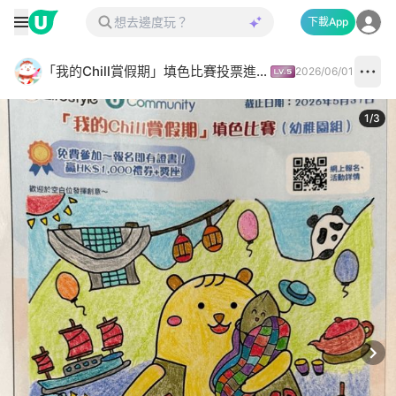
下載App
「我的Chill賞假期」填色比賽投票進行中✅
2026/06/01
1
/
3
Next