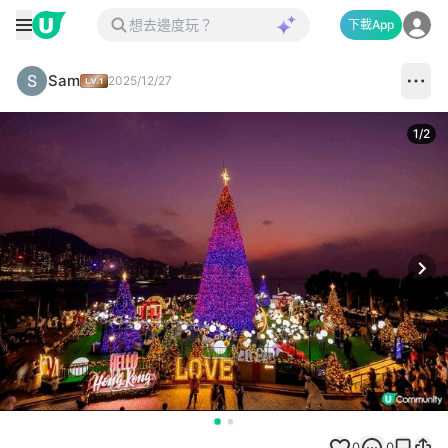
下載App
Sam
2025/12/27
1
/
2
Next
0
0