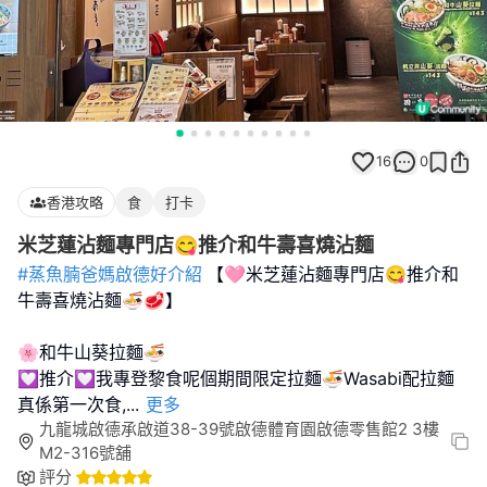
16
0
香港攻略
食
打卡
米芝蓮沾麵專門店😋推介和牛壽喜燒沾麵
#蒸魚腩爸媽啟德好介紹
【🩷米芝蓮沾麵專門店😋推介和
牛壽喜燒沾麵🍜🥩】
🌸和牛山葵拉麵🍜
💟推介💟我專登黎食呢個期間限定拉麵🍜Wasabi配拉麵
真係第一次食,
...
更多
九龍城啟德承啟道38-39號啟德體育園啟德零售館2 3樓
M2-316號舖
評分