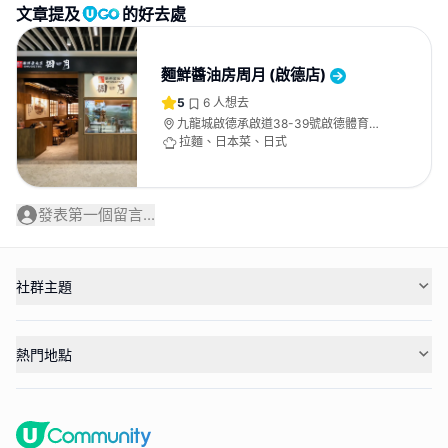
文章提及
的好去處
麵鮮醬油房周月 (啟德店)
5
6
人想去
九龍城啟德承啟道38-39號啟德體育園
啟德零售館2 3樓 M2-316號舖
拉麵、日本菜、日式
發表第一個留言...
社群主題
熱門地點