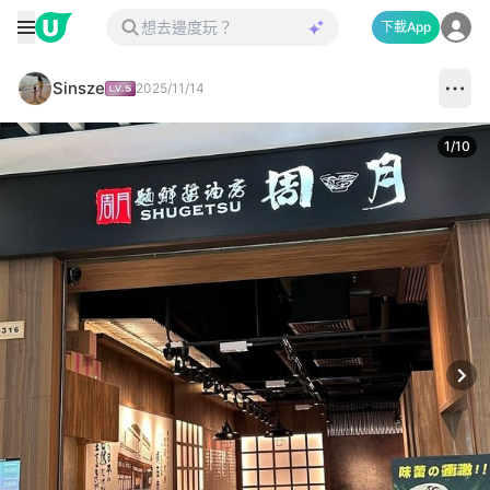
下載App
Sinsze
2025/11/14
1
/
10
Next