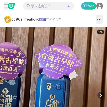
下載App
cc90s.lifeaholic
2025/10/21
1
/
4
Next