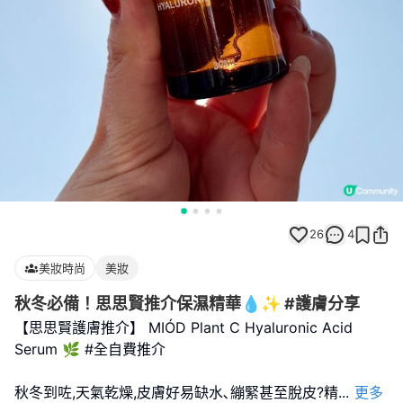
26
4
美妝時尚
美妝
秋冬必備！思思賢推介保濕精華💧✨ #護膚分享
【思思賢護膚推介】 MIÓD Plant C Hyaluronic Acid
Serum 🌿 #全自費推介
秋冬到咗,天氣乾燥,皮膚好易缺水､繃緊甚至脫皮?精
...
更多