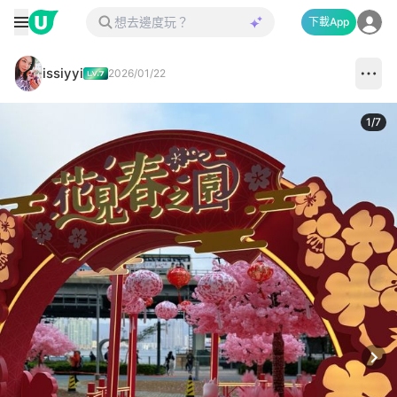
下載App
issiyyi
2026/01/22
1
/
7
Next