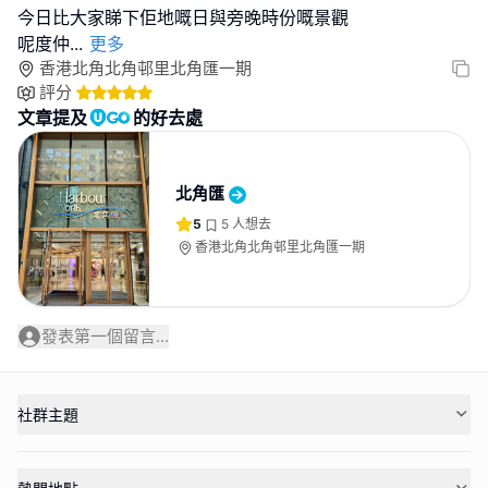
今日比大家睇下佢地嘅日與旁晚時份嘅景觀
呢度仲
...
更多
香港北角北角邨里北角匯一期
評分
文章提及
的好去處
北角匯
5
5
人想去
香港北角北角邨里北角匯一期
發表第一個留言...
社群主題