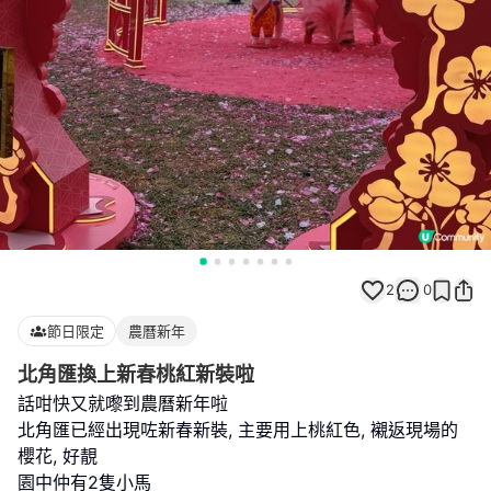
2
0
節日限定
農曆新年
北角匯換上新春桃紅新裝啦
話咁快又就嚟到農曆新年啦
北角匯已經出現咗新春新裝, 主要用上桃紅色, 襯返現場的
櫻花, 好靚
園中仲有2隻小馬