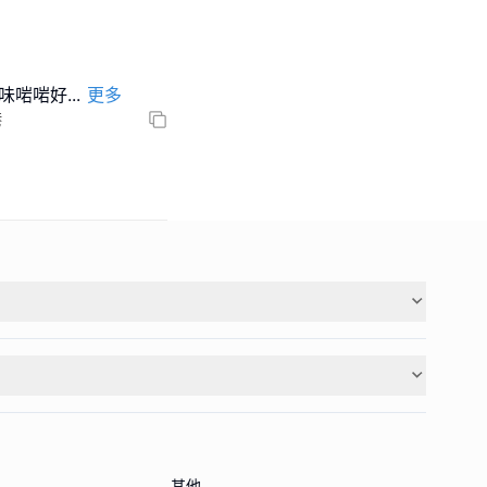
調味啱啱好
...
更多
港
其他