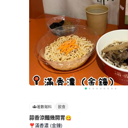
著數報料
飲食
蒜香涼麵幾開胃😋
❣️滿香濃 (金鐘)