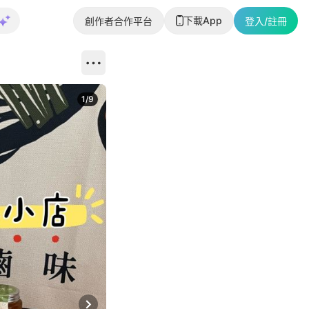
下載App
創作者合作平台
登入/註冊
1
/
9