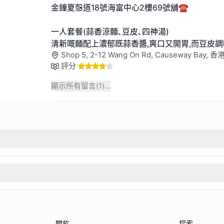
金鐘夏愨道18號海富中心2樓69號舖☎️
一人套餐(蒜香涼麵､豆皮､四神湯)
清新嘅麵配上濃郁既蒜香醬,爽口又開胃,而豆皮
Shop 5, 2-12 Wang On Rd, Causeway Bay, 香
評分
顯示所有留言(
1
)...
關於
探索