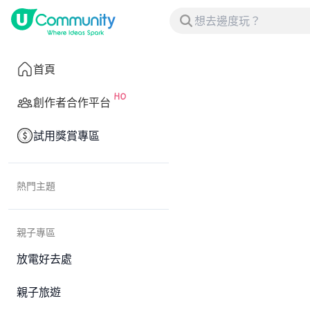
首頁
創作者合作平台
試用獎賞專區
熱門主題
親子專區
放電好去處
親子旅遊