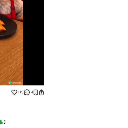
Unmute
115
4
🎄】