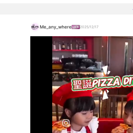
Me_any_where
2025/12/17