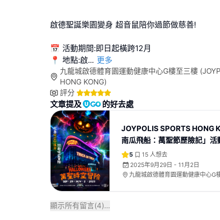
啟德聖誕樂園變身 超音鼠陪你過節做慈善!
📅 活動期間:即日起橫跨12月
📍 地點:啟
...
更多
九龍城啟德體育園運動健康中心G樓至三樓 (JOYPOL
HONG KONG)
評分
文章提及
的好去處
JOYPOLIS SPORTS HONG
南瓜飛船：萬聖節歷險記」活
5
15
人想去
2025年9月29日 - 11月2日
九龍城啟德體育園運動健康中心G
(JOYPOLIS SPORTS HONG KON
顯示所有留言(
4
)...