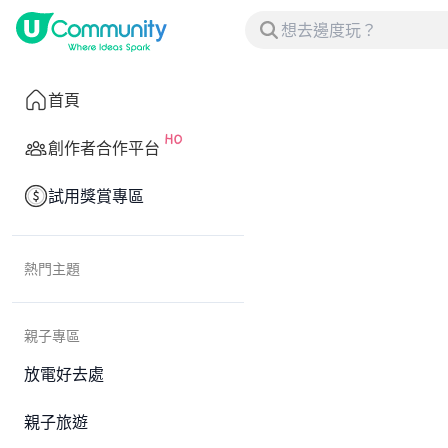
首頁
創作者合作平台
試用獎賞專區
熱門主題
親子專區
放電好去處
親子旅遊