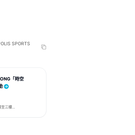
IS SPORTS
 KONG「時空
動
樓至三樓
G)