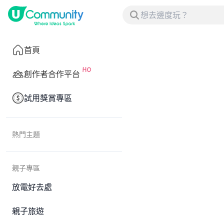
首頁
創作者合作平台
試用獎賞專區
熱門主題
親子專區
放電好去處
親子旅遊