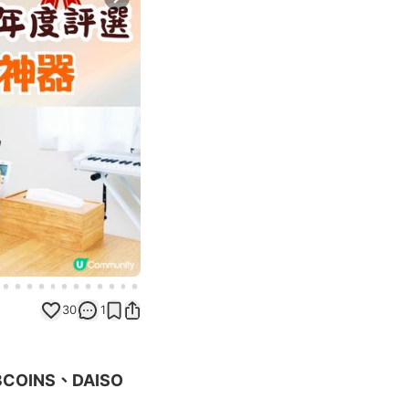
Next slide
30
1
COINS、DAISO