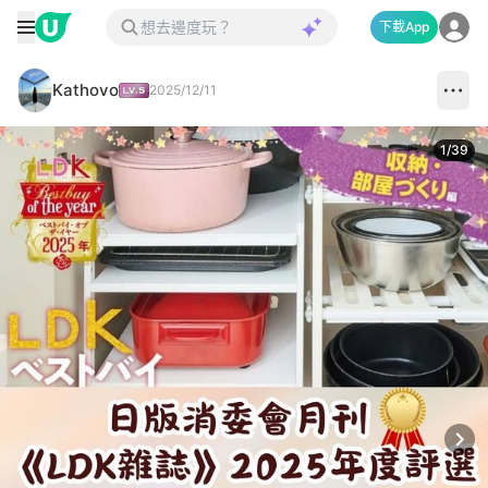
下載App
Kathovo
2025/12/11
1
/
39
Next