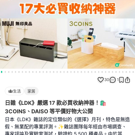
30
1
生活
家居
日雜《LDK》嚴選 17 款必買收納神器！🛍️
3COINS、DAISO 等平價好物大公開
日本《LDK》雜誌的定位類似的《選擇》月刊，特色是無造
假、無業配的專業評測。✨雜誌團隊每年經由市場調查、
專家評論及實驗室測試，驗證約 5,500 種產品。由於其
...