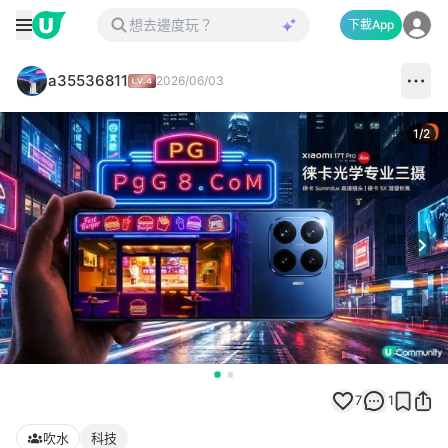
下載App
a35536811
2026/06/03
1
/
2
Next
7
1
吹水
科技