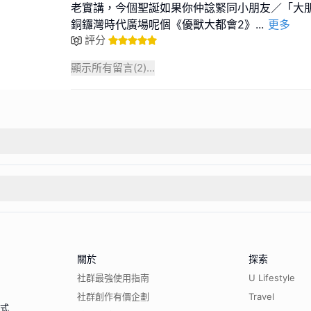
老實講，今個聖誕如果你仲諗緊同小朋友／「大
銅鑼灣時代廣場呢個《優獸大都會2》
...
更多
評分
顯示所有留言(
2
)...
關於
探索
社群最強使用指南
U Lifestyle
社群創作有價企劃
Travel
程式