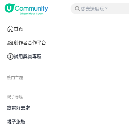
首頁
創作者合作平台
試用獎賞專區
熱門主題
親子專區
放電好去處
親子旅遊