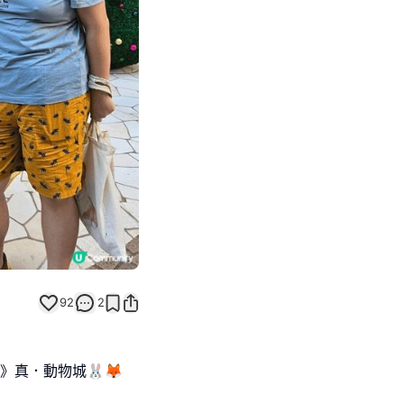
Next slide
92
2
》真．動物城🐰🦊