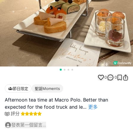
0
0
節日限定
聖誕Moments
Afternoon tea time at Macro Polo. Better than
expected for the food truck and le
...
更多
評分
發表第一個留言...