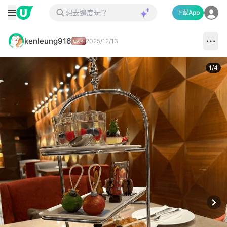
下載App
kenleung916
2025/12/13
1
/
4
Next