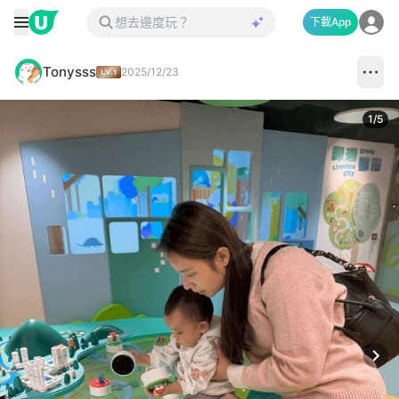
下載App
Tonysss
2025/12/23
1
/
5
Next