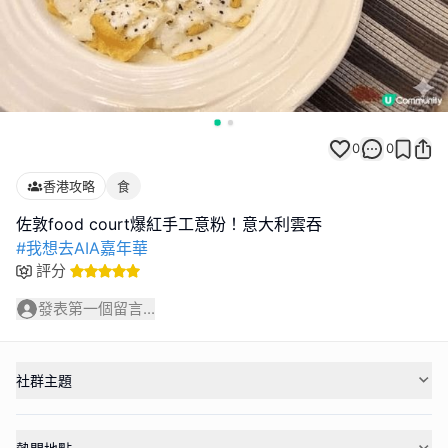
0
0
香港攻略
食
#我想去AIA嘉年華
評分
發表第一個留言...
社群主題