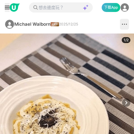
下載App
Michael Walborn
2025/12/25
1
/
2
Next