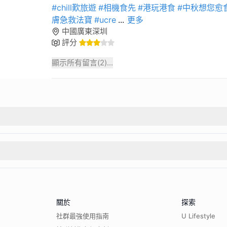
#chill歎旅遊
#相機食先
#港玩港食
#中秋想您愈食
膚急救法寶
#ucre
...
更多
中國廣東深圳
評分
顯示所有留言(
2
)...
關於
探索
社群最強使用指南
U Lifestyle