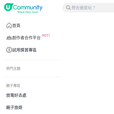
首頁
創作者合作平台
試用獎賞專區
熱門主題
親子專區
放電好去處
親子旅遊