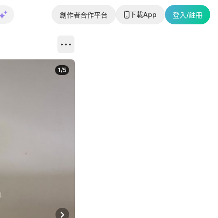
下載App
創作者合作平台
登入/註冊
1
/
5