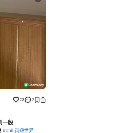
Next slide
23
2
到一般
般
#chill賞遊世界