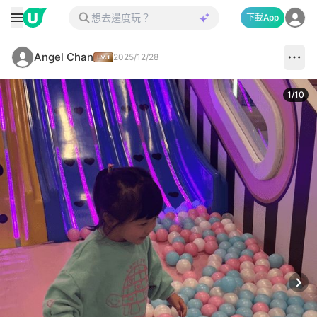
下載App
Angel Chan
2025/12/28
1
/
10
Next