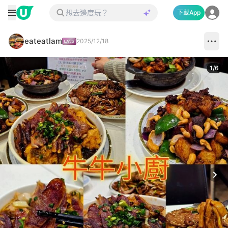
下載App
eateatlam
2025/12/18
1
/
6
Next