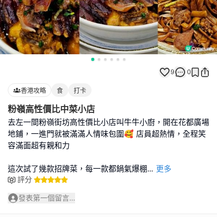
9
0
香港攻略
食
打卡
粉嶺高性價比中菜小店
去左一間粉嶺街坊高性價比小店叫牛牛小廚，開在花都廣場
地鋪，一進門就被滿滿人情味包圍🥰 店員超熱情，全程笑
容滿面超有親和力
這次試了幾款招牌菜，每一款都鍋氣爆棚
...
更多
評分
發表第一個留言...