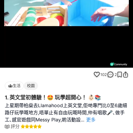
Loaded
:
Unmute
100.00%
102
2
生活
校園
1. 英文堂初體驗！🤩 玩學超開心！ 👶🏻📚
上星期帶柏燊去Llamahood上英文堂,佢哋專門比0至6歲細
路仔玩學嘅地方,唔單止有自由玩嘅時間,仲有唱歌🎤､做手
工､感官遊戲同Messy Play,啲活動設
...
更多
評分