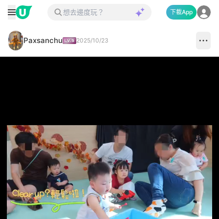
下載App
Paxsanchu
2025/10/23