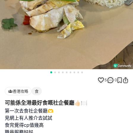
5
0
香港攻略
食
可能係全港最好食嘅社企餐廳👍🏻🍽️
第一次去食社企餐廳🫶
見網上有人推介去試試
食完覺得cp值幾高
職員服務好好