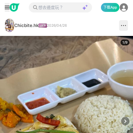
下載App
Chicbite.hk
2026/04/26
1
/
9
Next