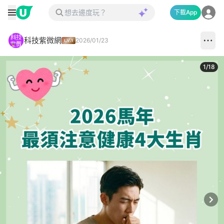
下載App
科技紫微網
2026/01/23
1
/
18
Next