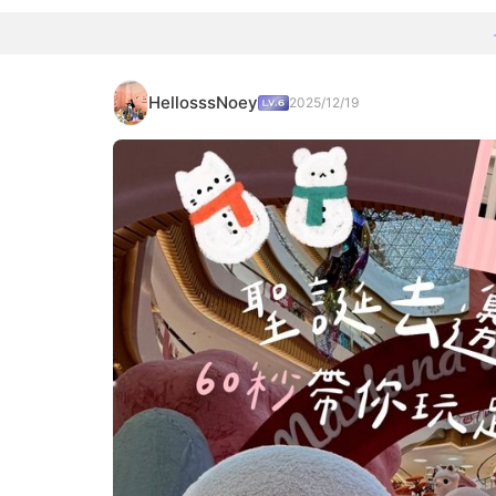
HellosssNoey
2025/12/19