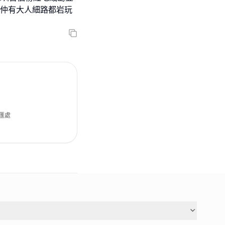
呢度仲有大人細路都岩玩
匯處