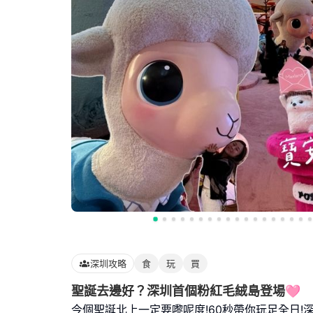
深圳攻略
食
玩
買
聖誕去邊好？深圳首個粉紅毛絨島登場🩷
今個聖誕北上一定要嚟呢度!60秒帶你玩足全日!