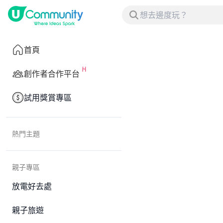
首頁
創作者合作平台
試用獎賞專區
熱門主題
親子專區
放電好去處
親子旅遊