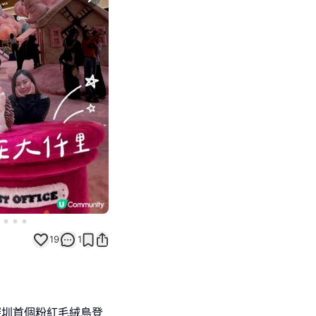
Next slide
19
1
深圳首個粉紅毛絨島登