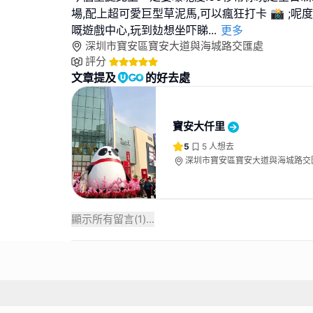
場,配上超可愛巨型草泥馬,可以瘋狂打卡 📸 ;
嘅遊戲中心,玩到攰想坐吓睇
...
更多
深圳市寶安區寶安大道與海城路交匯處
評分
文章提及
的好去處
寶安大仟里
5
5
人想去
深圳市寶安區寶安大道與海城路交
顯示所有留言(
1
)...