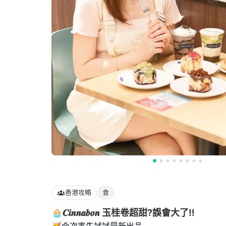
香港攻略
食
🧁𝑪𝒊𝒏𝒏𝒂𝒃𝒐𝒏 玉桂卷超甜?誤會大了‼️
🥳今次率先試試最新出品