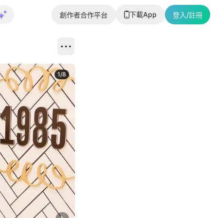
下載App
創作者合作平台
登入/註冊
1
/
8