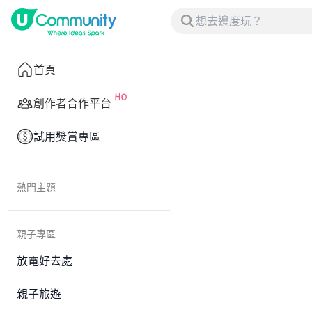
首頁
創作者合作平台
試用獎賞專區
熱門主題
親子專區
放電好去處
親子旅遊