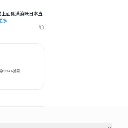
力 ,濃郁朱古力卷上面係滿瀉嘅日本直
更多
樓B134A號舖