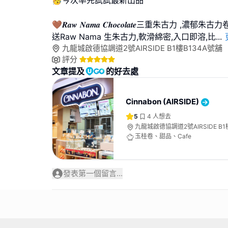
🤎𝑹𝒂𝒘 𝑵𝒂𝒎𝒂 𝑪𝒉𝒐𝒄𝒐𝒍𝒂𝒕𝒆三重朱古
送Raw Nama 生朱古力,軟滑綿密,入口即溶,比
...
九龍城啟德協調道2號AIRSIDE B1樓B134A號舖
評分
文章提及
的好去處
Cinnabon (AIRSIDE)
5
4
人想去
九龍城啟德協調道2號AIRSIDE B1
玉桂卷、甜品、Cafe
發表第一個留言...