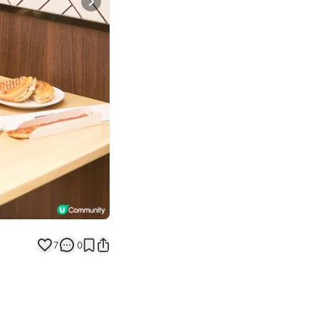
Next slide
7
0