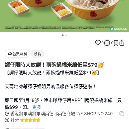
0
0
著數報料
飲食
譚仔限時大放餸！兩碗過橋米線低至$79🥳
【譚仔限時大放餸！兩碗過橋米線低至$79🥳】
天寒地凍等譚仔姐姐畀啲溫暖各位譚仔迷啦！
即日起至1月18號，晚市嚟譚仔用APP叫兩碗過橋米線，只
係$99，如
...
更多
香港將軍澳將軍澳尚德邨尚德商場 2/F SHOP NO.240
評分