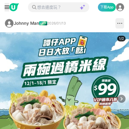
下載App
Johnny Man
2026/01/13
1
/
2
Next