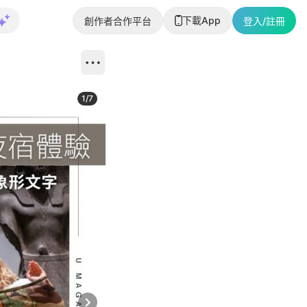
下載App
創作者合作平台
登入/註冊
1
/
7