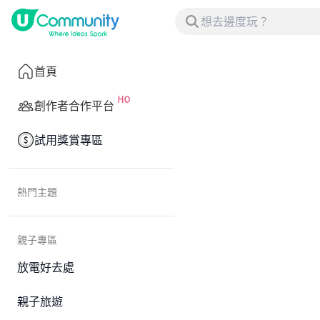
首頁
創作者合作平台
試用獎賞專區
熱門主題
親子專區
放電好去處
親子旅遊