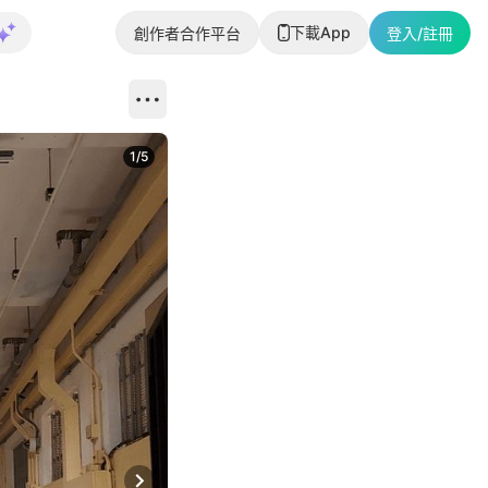
下載App
創作者合作平台
登入/註冊
1
/
5