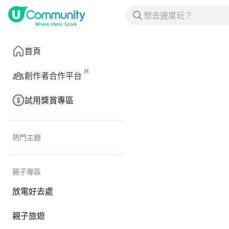
首頁
創作者合作平台
試用獎賞專區
熱門主題
親子專區
放電好去處
親子旅遊