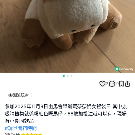
2
0
潮流玩物
參加2025年11月9日由馬會舉辦嘅莎莎婦女銀袋日 其中最
吸晴禮物就係粉紅色嘅馬仔，68蚊加投注就可以有，現場
#玩具開箱時間
評分