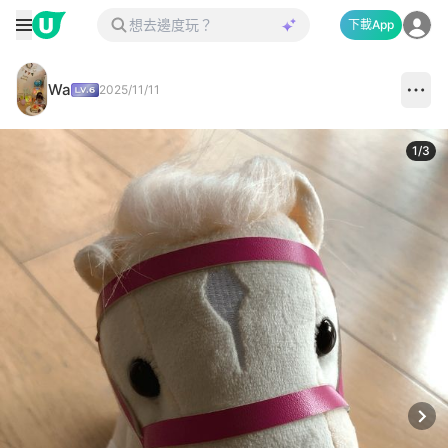
下載App
Wa
2025/11/11
1
/
3
Next