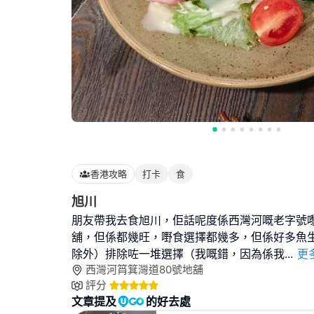
香港攻略
打卡
食
旭川
朋友帶我去食旭川，佢話呢度係西灣河嘅老字號
舖，但係都幾旺，嘢食選擇都幾多，但係好多魚
除外）排除咗一堆選擇（我嘅錯，因為係我
...
更
西灣河筲箕灣道80號地舖
評分
文章提及
的好去處