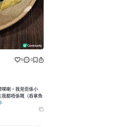
5
0
嚟㗎喇，我見佢係小
生我都唔係嘅（呑拿魚
多