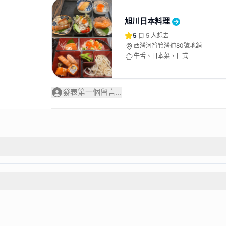
旭川日本料理
5
5
人想去
西灣河筲箕灣道80號地舖
牛舌、日本菜、日式
發表第一個留言...