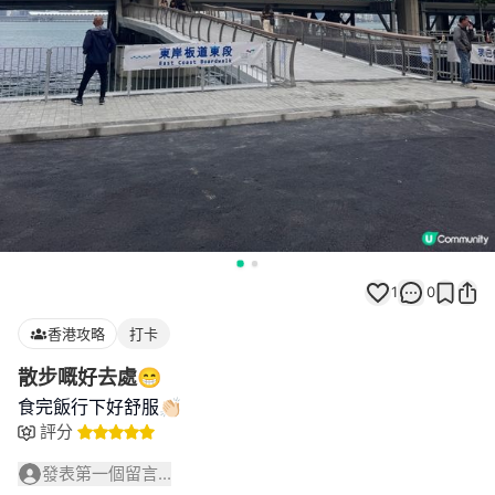
1
0
香港攻略
打卡
散步嘅好去處😁
食完飯行下好舒服👏🏻
評分
發表第一個留言...