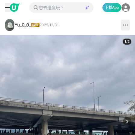
下載App
Yu_0_0_
2025/12/31
1
/
2
Next