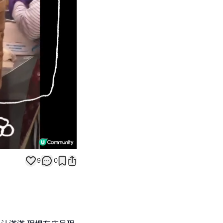
Unmute
9
0