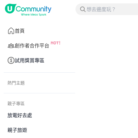
首頁
創作者合作平台
試用獎賞專區
熱門主題
親子專區
放電好去處
親子旅遊