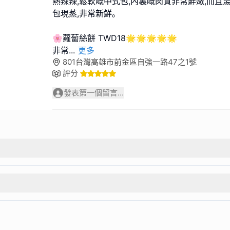
熱辣辣,鬆軟嘅中式包,內裏嘅肉質非常鮮嫩,而且
包現蒸,非常新鮮｡
🌸蘿蔔絲餅 TWD18🌟🌟🌟🌟🌟
非常
...
更多
801台灣高雄市前金區自強一路47之1號
評分
發表第一個留言...