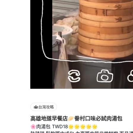
Loaded
:
100.00%
台灣攻略
高雄地道早餐店🥟眷村口味必試肉湯包
🌸肉湯包 TWD18🌟🌟🌟🌟🌟