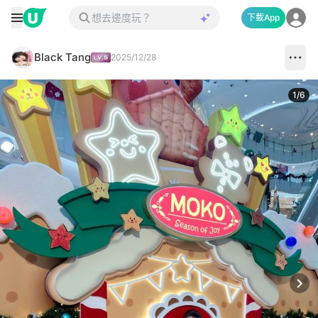
下載App
Black Tang
2025/12/28
1
/
6
Next