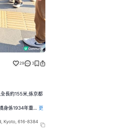
29
3
全長約155米,係京都
橋身係1934年重
...
更
d, Kyoto, 616-8384