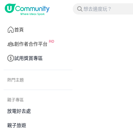
首頁
創作者合作平台
試用獎賞專區
熱門主題
親子專區
放電好去處
親子旅遊