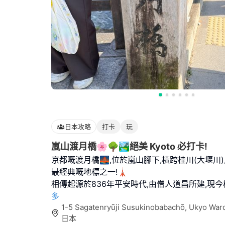
日本攻略
打卡
玩
嵐山渡月橋🌸🌳🏞️絕美 Kyoto 必打卡!
京都嘅渡月橋🌉,位於嵐山腳下,橫跨桂川(大堰川),
最經典嘅地標之一!🗼
相傳起源於836年平安時代,由僧人道昌所建,現今
多
1-5 Sagatenryūji Susukinobabachō, Ukyo War
日本