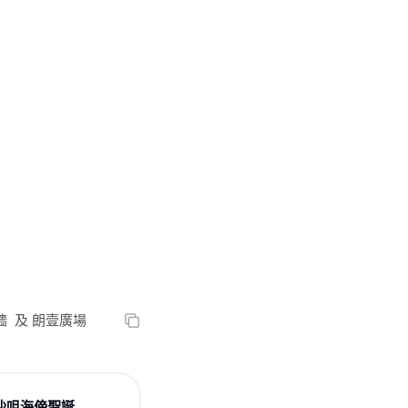
 及 朗壹廣場
》尖沙咀海傍聖誕