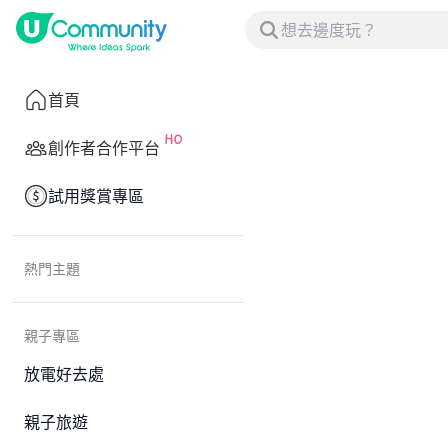
首頁
創作者合作平台
試用獎賞專區
熱門主題
親子專區
放電好去處
親子旅遊