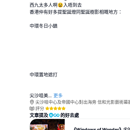
西九太多人啊😫入唔到去
香港仲有好多提聖誕燈同聖誕樹影相嘅地方：
中環冬日小鎮
中環置地遮打
尖沙咀美
...
更多
尖沙咀中心及帝國中心對出海旁 信和光影藝術幕牆
評分
文章提及
的好去處
《Windows of Wonder