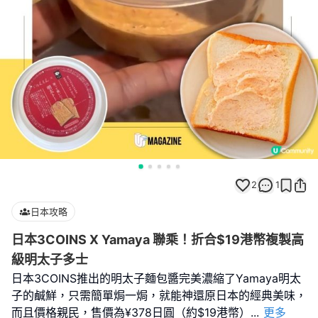
2
1
日本攻略
日本3COINS X Yamaya 聯乘！折合$19港幣複製高
級明太子多士
日本3COINS推出的明太子麵包醬完美濃縮了Yamaya明太
子的鹹鮮，只需簡單焗一焗，就能神還原日本的經典美味，
而且價格親民，售價為¥378日圓（約$19港幣）
...
更多