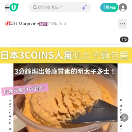
下載App
U Magazine
2025/12/13
1
/
5
Next