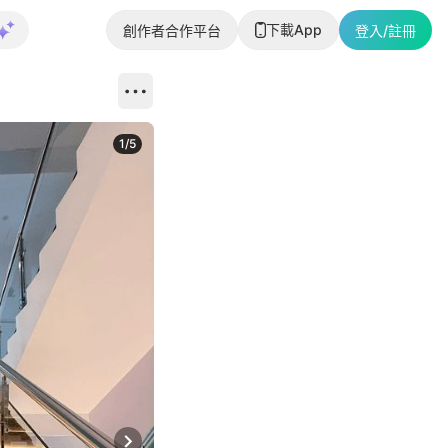
下載App
創作者合作平台
登入/註冊
1
/
5