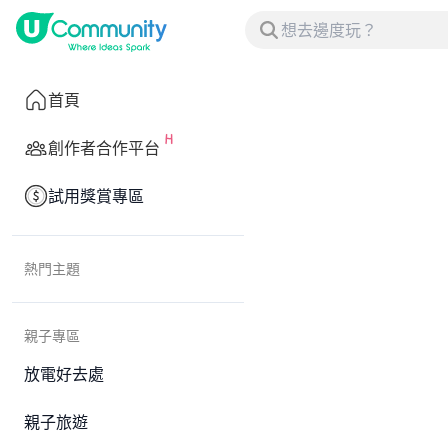
首頁
創作者合作平台
試用獎賞專區
熱門主題
親子專區
放電好去處
親子旅遊