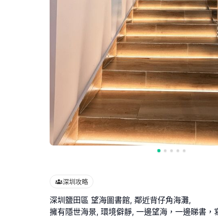
深圳攻略
深圳鹽田區 望海圖書館, 鄰近背仔角海灘,
擁有隱世海景, 環境僻靜, 一邊望海，一邊睇書，寫