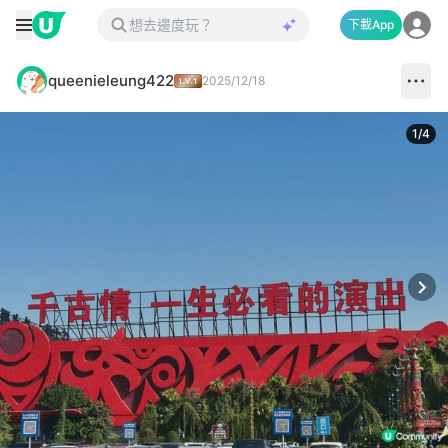
下載App
queenieleung422
2025/12/18
1
/
4
Next