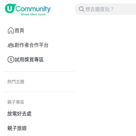
首頁
創作者合作平台
試用獎賞專區
熱門主題
親子專區
放電好去處
親子旅遊