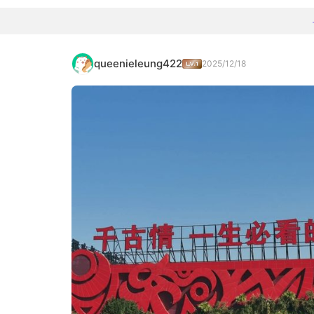
queenieleung422
2025/12/18