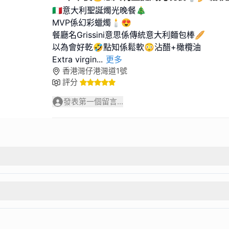
🇮🇹意大利聖誕燭光晚餐🎄
MVP係幻彩蠟燭🕯️😍
餐廳名Grissini意思係傳統意大利麵包棒🥖
以為會好乾🤣點知係鬆軟😳沾醋+橄欖油
Extra virgin
...
更多
香港灣仔港灣道1號
評分
發表第一個留言...