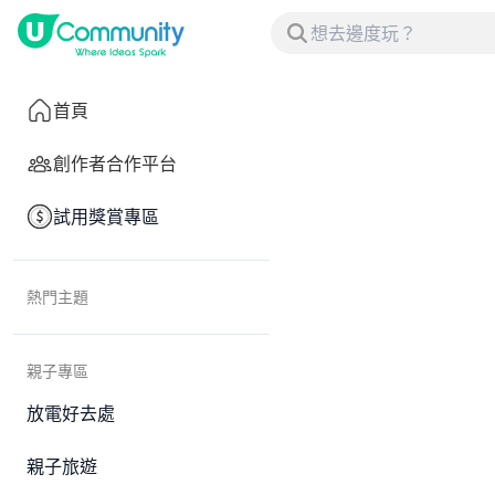
首頁
創作者合作平台
試用獎賞專區
熱門主題
親子專區
放電好去處
親子旅遊