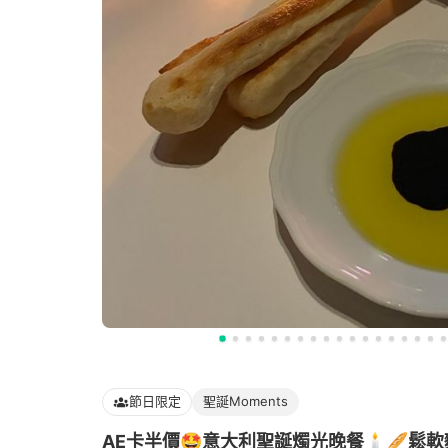
節日限定
聖誕Moments
AE卡半價🤩意大利聖誕燭光晚餐🕯️🥖鬆軟