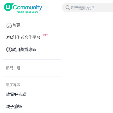
首頁
創作者合作平台
試用獎賞專區
熱門主題
親子專區
放電好去處
親子旅遊