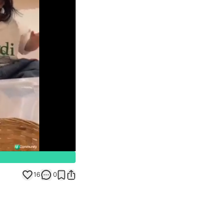
Unmute
16
0