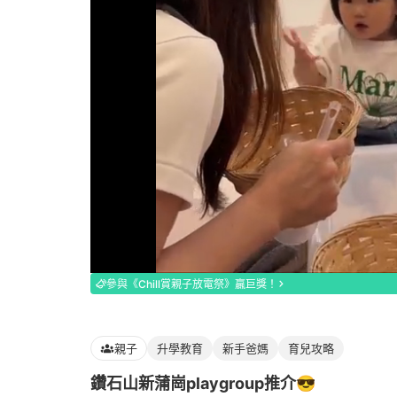
Loaded
:
100.00%
參與《Chill賞親子放電祭》贏巨獎！
親子
升學教育
新手爸媽
育兒攻略
鑽石山新蒲崗playgroup推介😎