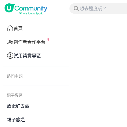
首頁
創作者合作平台
試用獎賞專區
熱門主題
親子專區
放電好去處
親子旅遊