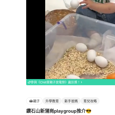
Loaded
:
100.00%
參與《Chill賞親子放電祭》贏巨獎！
親子
升學教育
新手爸媽
育兒攻略
鑽石山新蒲崗playgroup推介😎