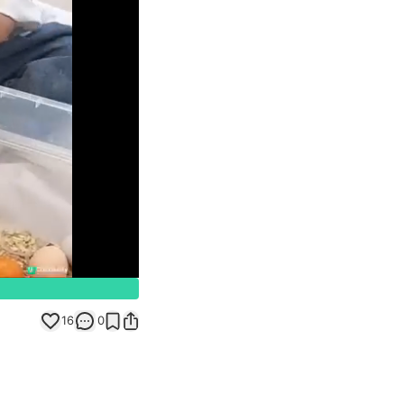
Unmute
16
0