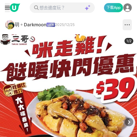
下載App
玥。Darkmoon
2025/12/25
1
/
2
Next