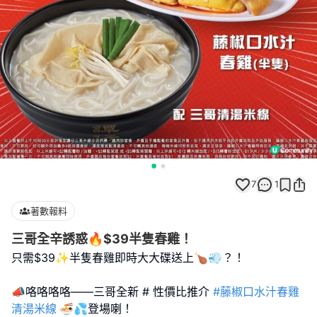
7
1
著數報料
三哥全辛誘惑🔥$39半隻春雞！
只需$39✨半隻春雞即時大大碟送上🍗💨？！
📣咯咯咯咯——三哥全新 # 性價比推介
#藤椒口水汁春雞
清湯米線
🍜💦登場喇！