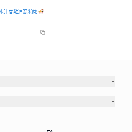
口水汁春雞清湯米線
🍜
其他