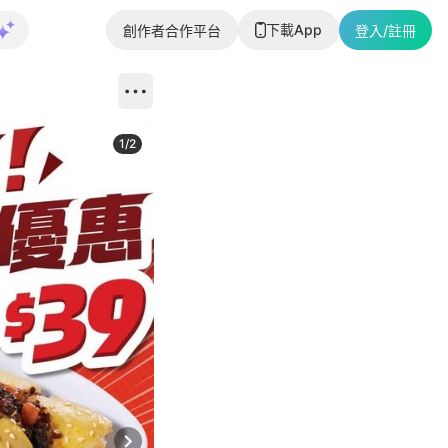
下載App
創作者合作平台
登入/註冊
1
/
2
即睇更多社