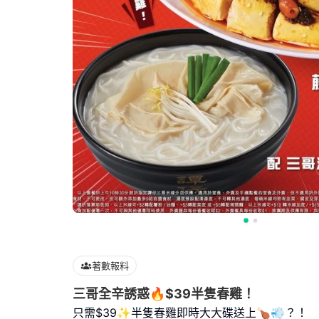
著數報料
三哥全辛誘惑🔥$39半隻春雞！
只需$39✨半隻春雞即時大大碟送上🍗💨？！