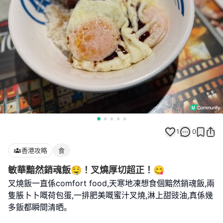
1
0
香港攻略
食
敏華黯然銷魂飯🤤！叉燒厚切超正！😋
叉燒飯一直係comfort food,天寒地凍想食個黯然銷魂飯,兩
隻脹卜卜嘅荷包蛋,一排肥美嘅蜜汁叉燒,淋上甜豉油,真係幾
多飯都瞬間清晒｡