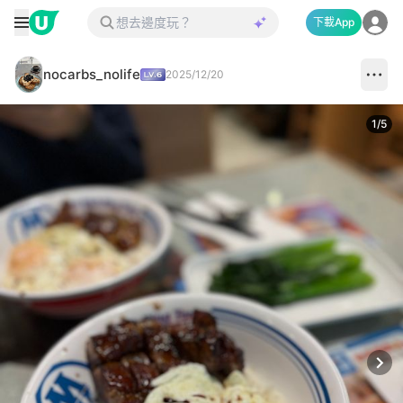
下載App
nocarbs_nolife
2025/12/20
1
/
5
Next