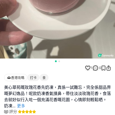
1
0
香港攻略
打卡
食
美心翠苑嘅玫瑰花香先奶凍，真係一試難忘，完全係甜品界
嘅夢幻逸品！呢款奶凍香氣撲鼻，帶住淡淡玫瑰花香，食落
去就好似行入咗一個充滿花香嘅花園，心情即刻輕鬆晒。
奶凍
...
更多
評分