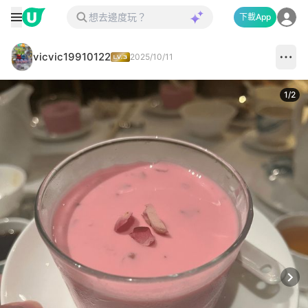
下載App
vicvic19910122
2025/10/11
1
/
2
Next