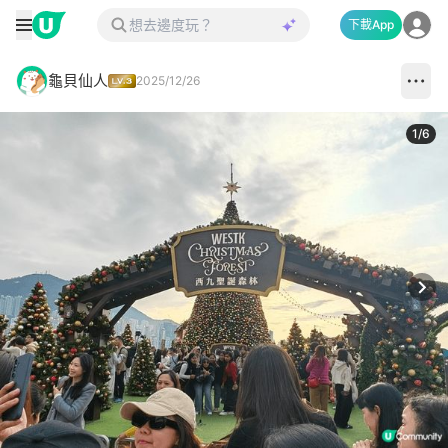
下載App
龜貝仙人
2025/12/26
1
/
6
Next