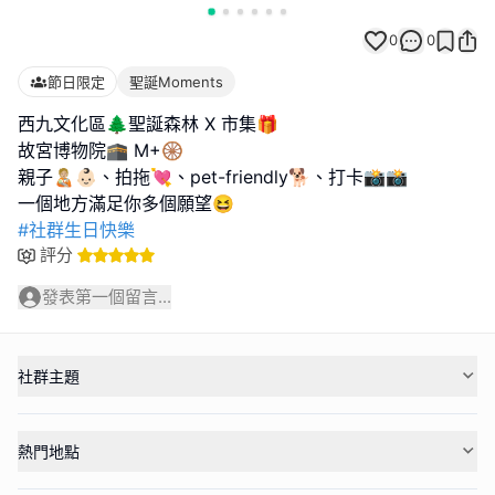
0
0
節日限定
聖誕Moments
西九文化區🌲聖誕森林 X 市集🎁
故宮博物院🕋 M+🛞
親子🧑🏼‍🍼👶🏻、拍拖💘、pet-friendly🐕、打卡📸📸
#社群生日快樂
評分
發表第一個留言...
社群主題
熱門地點