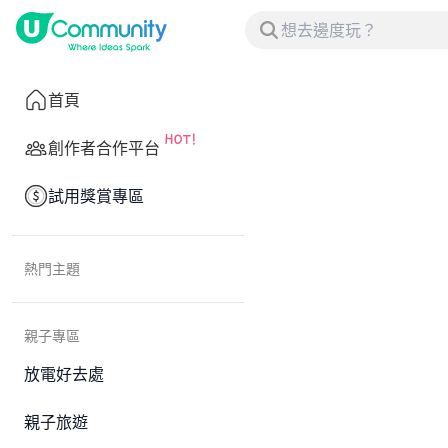
首頁
創作者合作平台
試用獎賞專區
熱門主題
親子專區
放電好去處
親子旅遊