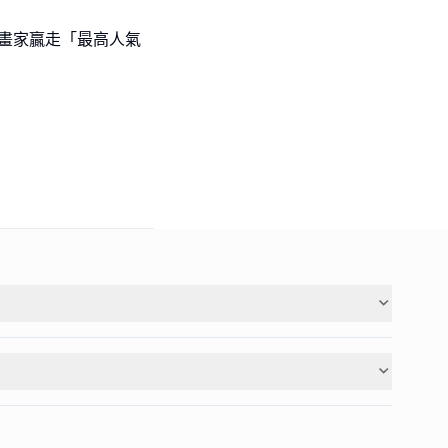
l級小畫家贏走「最高人氣