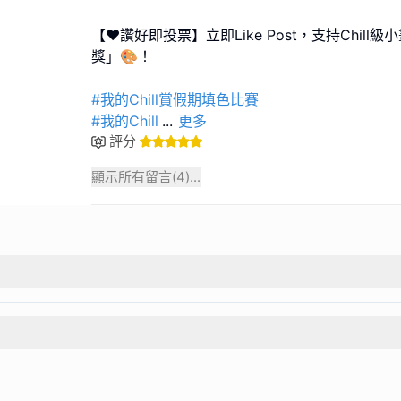
【❤️讚好即投票】立即Like Post，支持Chil
獎」🎨！
#我的Chill賞假期填色比賽
#我的Chill
...
更多
評分
顯示所有留言(
4
)...