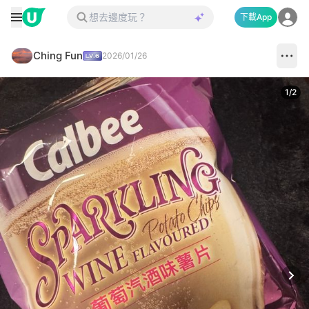
下載App
Ching Fun
2026/01/26
1
/
2
Next