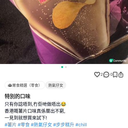
2
0
胃食精選（零食）
熱氣仔女
特別的口味
只有你諗唔到,冇佢哋做唔出😂
香港嘅薯片口味真係層出不窮,
#薯片
#零食
#熱氣仔女
#步步糕升
#chill