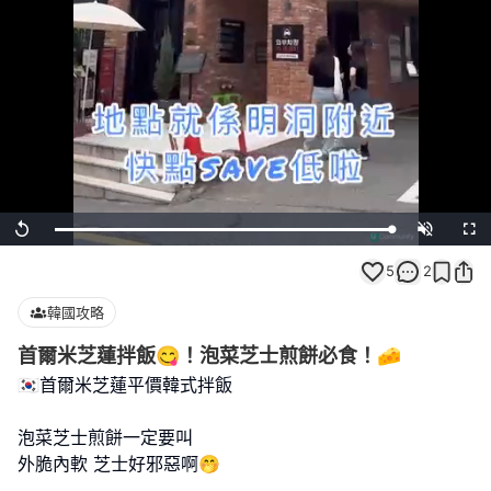
Loaded
:
Replay
Unmute
Full
100.00%
5
2
韓國攻略
首爾米芝蓮拌飯😋！泡菜芝士煎餅必食！🧀
🇰🇷首爾米芝蓮平價韓式拌飯
泡菜芝士煎餅一定要叫
外脆內軟 芝士好邪惡啊🤭